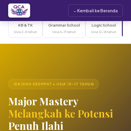
Beranda
›
Pendidikan
›
Major Mastery
Kembali ke Beranda
KB & TK
Grammar School
Logic School
M
Usia 2–5 tahun
Usia 6–11 tahun
Usia 12–14 tahun
U
JENJANG KEEMPAT • USIA 15–17 TAHUN
Major Mastery
Melangkah ke Potensi
Penuh Ilahi